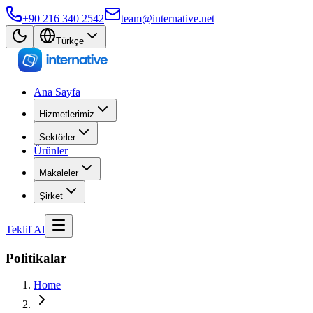
+90 216 340 2542
team@internative.net
Türkçe
Ana Sayfa
Hizmetlerimiz
Sektörler
Ürünler
Makaleler
Şirket
Teklif Al
Politikalar
Home