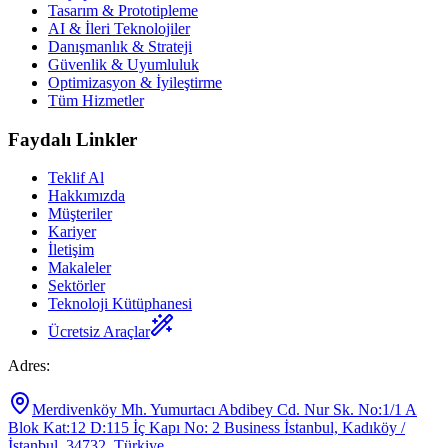
Tasarım & Prototipleme
AI & İleri Teknolojiler
Danışmanlık & Strateji
Güvenlik & Uyumluluk
Optimizasyon & İyileştirme
Tüm Hizmetler
Faydalı Linkler
Teklif Al
Hakkımızda
Müşteriler
Kariyer
İletişim
Makaleler
Sektörler
Teknoloji Kütüphanesi
Ücretsiz Araçlar
Adres
:
Merdivenköy Mh. Yumurtacı Abdibey Cd. Nur Sk. No:1/1 A
Blok Kat:12 D:115 İç Kapı No: 2 Business İstanbul, Kadıköy /
İstanbul, 34732, Türkiye