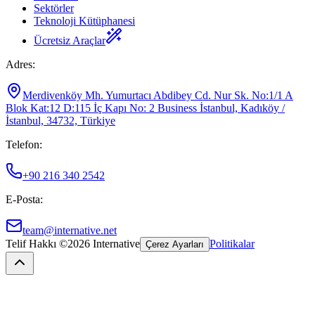
Sektörler
Teknoloji Kütüphanesi
Ücretsiz Araçlar
Adres
:
Merdivenköy Mh. Yumurtacı Abdibey Cd. Nur Sk. No:1/1 A
Blok Kat:12 D:115 İç Kapı No: 2 Business İstanbul, Kadıköy /
İstanbul, 34732, Türkiye
Telefon
:
+90 216 340 2542
E-Posta
:
team@internative.net
Telif Hakkı ©
2026
Internative
Politikalar
Çerez Ayarları