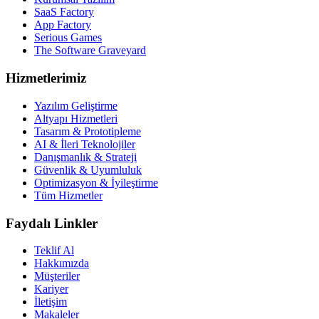
SaaS Factory
App Factory
Serious Games
The Software Graveyard
Hizmetlerimiz
Yazılım Geliştirme
Altyapı Hizmetleri
Tasarım & Prototipleme
AI & İleri Teknolojiler
Danışmanlık & Strateji
Güvenlik & Uyumluluk
Optimizasyon & İyileştirme
Tüm Hizmetler
Faydalı Linkler
Teklif Al
Hakkımızda
Müşteriler
Kariyer
İletişim
Makaleler