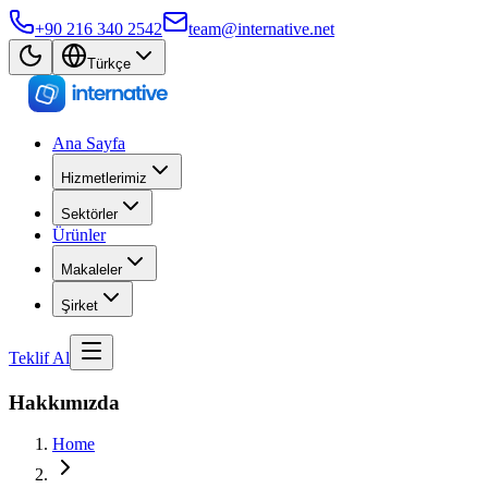
+90 216 340 2542
team@internative.net
Türkçe
Ana Sayfa
Hizmetlerimiz
Sektörler
Ürünler
Makaleler
Şirket
Teklif Al
Hakkımızda
Home