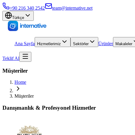
+90 216 340 2542
team@internative.net
Türkçe
Ana Sayfa
Ürünler
Hizmetlerimiz
Sektörler
Makaleler
Teklif Al
Müşteriler
Home
Müşteriler
Danışmanlık & Profesyonel Hizmetler