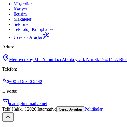
Müşteriler
Kariyer
İletişim
Makaleler
Sektörler
Teknoloji Kütüphanesi
Ücretsiz Araçlar
Adres
:
Merdivenköy Mh. Yumurtacı Abdibey Cd. Nur Sk. No:1/1 A Blok K
Telefon
:
+90 216 340 2542
E-Posta
:
team@internative.net
Telif Hakkı ©
2026
Internative
Politikalar
Çerez Ayarları