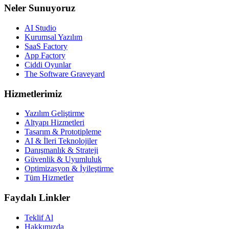
Neler Sunuyoruz
AI Studio
Kurumsal Yazılım
SaaS Factory
App Factory
Ciddi Oyunlar
The Software Graveyard
Hizmetlerimiz
Yazılım Geliştirme
Altyapı Hizmetleri
Tasarım & Prototipleme
AI & İleri Teknolojiler
Danışmanlık & Strateji
Güvenlik & Uyumluluk
Optimizasyon & İyileştirme
Tüm Hizmetler
Faydalı Linkler
Teklif Al
Hakkımızda