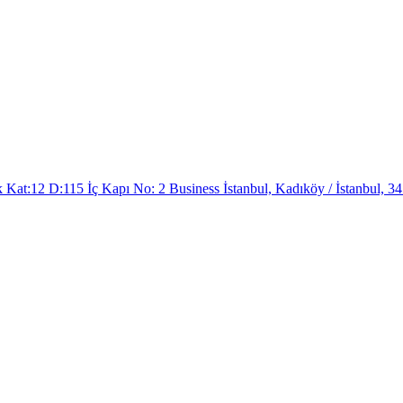
at:12 D:115 İç Kapı No: 2 Business İstanbul, Kadıköy / İstanbul, 34