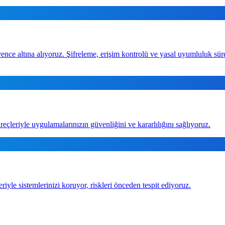
vence altına alıyoruz. Şifreleme, erişim kontrolü ve yasal uyumluluk sür
leriyle uygulamalarınızın güvenliğini ve kararlılığını sağlıyoruz.
e sistemlerinizi koruyor, riskleri önceden tespit ediyoruz.