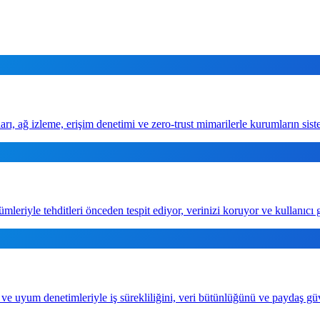
arı, ağ izleme, erişim denetimi ve zero-trust mimarilerle kurumların siste
eriyle tehditleri önceden tespit ediyor, verinizi koruyor ve kullanıcı g
e uyum denetimleriyle iş sürekliliğini, veri bütünlüğünü ve paydaş güve