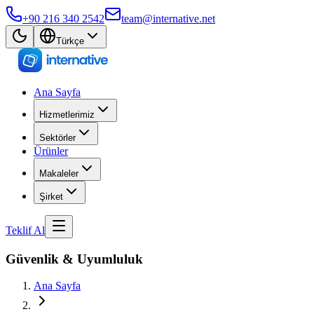
+90 216 340 2542
team@internative.net
Türkçe
Ana Sayfa
Hizmetlerimiz
Sektörler
Ürünler
Makaleler
Şirket
Teklif Al
Güvenlik & Uyumluluk
Ana Sayfa